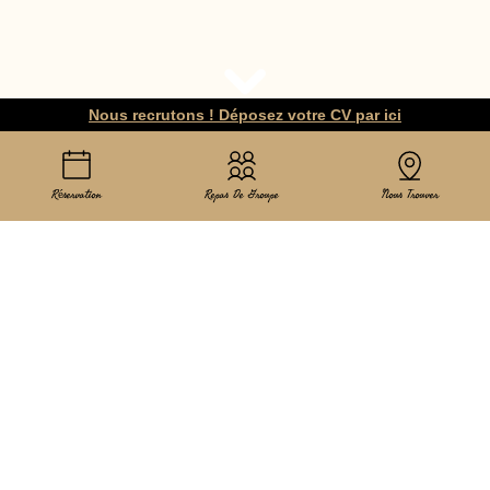
Nous recrutons ! Déposez votre CV par ici
Réservation
Repas De Groupe
Nous Trouver
Restaurant à Lézignan-Corbières
Tee Py
Bienvenue au restaurant le
Tee Py
, situé dans