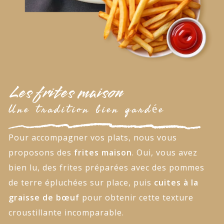
Les frites maison
Une tradition bien gardée
Pour accompagner vos plats, nous vous
proposons des
frites maison
. Oui, vous avez
bien lu, des frites préparées avec des pommes
de terre épluchées sur place, puis
cuites à la
graisse de bœuf
pour obtenir cette texture
croustillante incomparable.